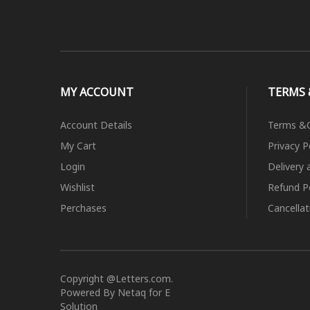
MY ACCOUNT
TERMS 
Account Details
Terms &C
My Cart
Privacy P
Login
Delivery 
Wishlist
Refund Po
Perchases
Cancella
Copyright @Letters.com.
Powered By Netaq for E
Solution