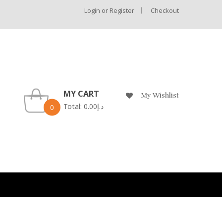
Login or Register
Checkout
MY CART
My Wishlist
Total:
0.00
د.إ
0