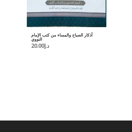
د.إ30.00.
د.إ35.00.
أذكار الصباح والمساء من كتب الإمام
النووي
20.00
د.إ
لأمينﷺ
50.00