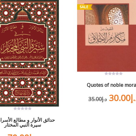
SALE
0
out
Quotes of noble mora
of
5
Origin
30.00
.إ
35.00
د.إ
Read more
price
0
out
حدائق الأنوار و مطالع الأسرا
of
was:
سيرة النبي المختار
5