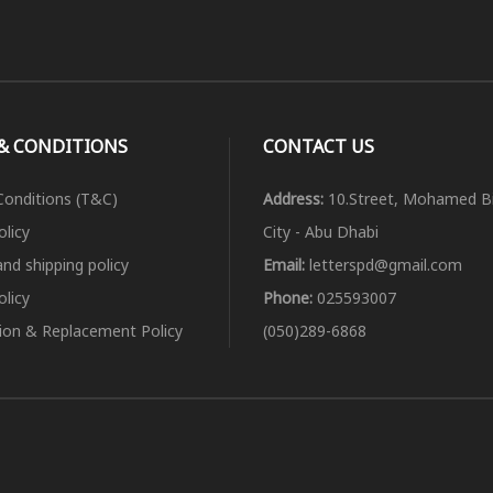
& CONDITIONS
CONTACT US
onditions (T&C)
Address:
10.Street, Mohamed B
olicy
City - Abu Dhabi
and shipping policy
Email:
letterspd@gmail.com
licy
Phone:
025593007
tion & Replacement Policy
(050)289-6868