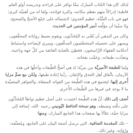
لذلك كان هذا الكتاب المبارك ممَّا توافر على قراءته وتدريسه أولو العلم
قاطبة؛ إدراكاً منهم بعظم مكانته، وكثرة فوائده، ولِمَا له من أهميَّة كبرى؛
فهو في باب السُّنَّة، عظيم الجدوى؛ لاشتماله على جَمْع الأصحّ والصحيح،
ولا سيَّما أن مؤلِّفه
أمير المؤمنين في الحديث
.
وكان من البدهي أن يُعْنَى به المُحَدِّثون، ويقوم بضبط رواياته المحقِّقون،
ويسهر على تحصيله المتخصِّصون المدقِّقون، وينبري لإيضاحه واستنباط
أحكامه الفقهاء الرَّاسخون، فحَظِيَ بالعناية الفائقة من كلِّ جهة وناحية،
وتعدَّدت طبعاته، وعمَّت نفحاته.
ولما
للطبعة الأميريَّة
من مزيَّة؛ إذ هي أصحُّ الطَّبعات وأجلّها في هذه
الأزمان، باتِّفاق أهل الحذق والإتقان.. رأينا إعادة طبعها،
ولكن مع ضمِّ مزايا
أُخرى إليها
؛ ليجتمع في هذه الطَّبعة من الفوائد المنتقاة، والجواهر المتصيَّدة
ما لا يوجد في غيرها من الطَّبعات الأُخرى.
أضف إلى ذلك
: أنَّ هذه الطَّبعة اعتمدت على أصل عظيم تواطأ المُحَدِّثُون
على دقَّته وضبطه،
وهو نسخة الحافظ اليُونيني
رحمه الله، إضافة إلى
مزايا جمَّة، تتلألأ بها صفحات هذا الجامع المبارك،
ومنها
:
– تلك
المقدمة الضافية
، التي ترسل أشعة البيان على الجامع، ومُصَنِّفه،
ورُوَاتِه، وغير ذلك.