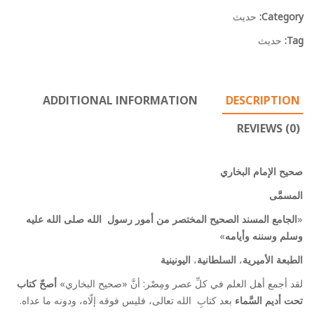
Category:
حديث
Tag:
حديث
ADDITIONAL INFORMATION
DESCRIPTION
REVIEWS (0)
صحيح الإمام البخاري
المسمَّى
«
الجامع المسند الصحيح المختصر من أمور رسول الله صلى الله عليه
وسلم وسننه وأيامه
»
الطبعة الأميرية
،
السلطانية
،
اليونينية
لقد أجمع أهل العلم في كلِّ عصر ومِصْر: أنَّ «صحيح البخاري»
أصحّ كتاب
تحت أديم السَّماء
بعد كتابِ الله تعالى، فليس فوقه إلّاه، ودونه ما عداه.