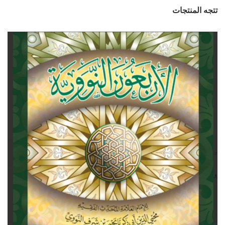
د.إ150.00.
د.إ140.00.
تتجه المنتجات