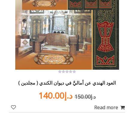
0
out
العود الهندي عن أماليَّ في ديوان الكندي ( مجلدين )
of
5
Current
Original
د.إ
140.00
د.إ
150.00
price
price
Read more
is:
was: