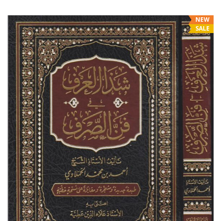
is:
was:
د.إ25.00.
د.إ17.95.
NEW
SALE