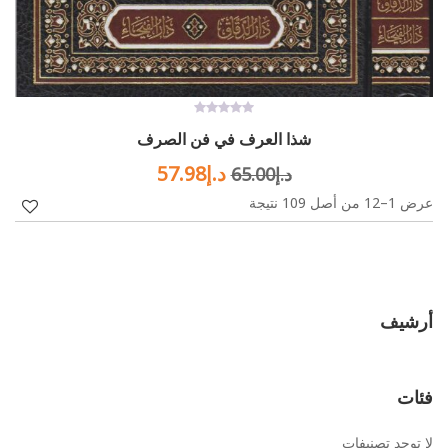
0
شذا العرف في فن الصرف
out
of
Current
Original
5
د.إ
57.98
د.إ
65.00
عرض 1–12 من أصل 109 نتيجة
price
price
is:
was:
د.إ65.00.
د.إ57.98.
أرشيف
فئات
لا توجد تصنيفات