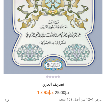
0
تصريف العزي
out
of
Current
Original
5
د.إ
17.95
د.إ
25.00
عرض 1–12 من أصل 109 نتيجة
price
price